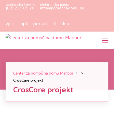
telefonska številka
elektronska pošta
(02) 235 05 20
info@pomocnadomu.eu
vgc+
npk
pro-akt
tt
dotr
Center za pomoč na domu Maribor
>
CrosCare projekt
CrosCare projekt